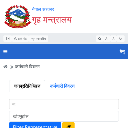
Accessibility
मुख्य
मुख्य
वेबसाइट
नेपाल सरकार
Mode
सामाग्री
नेभिगेसन
खोजमा
गृह मन्त्रालय
सुरु
पढ्नुहाेस्
पढ्नुहाेस्
जानुहोस्
गर्नुहोस्
EN
डार्क मोड
न्यून व्यान्डविथ
A-
A
A+
मेनु
कर्मचारी विवरण
जनप्रतिनिधिहरु
कर्मचारी विवरण