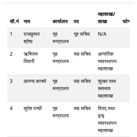
महाशाखा/
सी.नं
नाम
कार्यालय
पद
शाखा
फोन
1
राजकुमार
गृह
गृह सचिव
N/A
श्रेष्ठ
मन्त्रालय
2
ऋषिराम
गृह
सह सचिव
आन्तरिक
तिवारी
मन्त्रालय
व्यवस्थापन
महाशाखा
3
आनन्द काफ्ले
गृह
सह सचिव
सुरक्षा तथा
मन्त्रालय
समन्वय
महाशाखा
4
सुरेश पन्थी
गृह
सह सचिव
विपद् तथा
मन्त्रालय
द्वन्द्व
व्यवस्थापन
महाशाखा