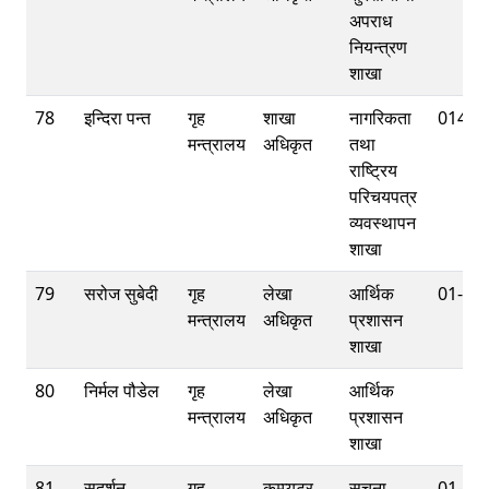
अपराध
नियन्त्रण
शाखा
78
इन्दिरा पन्त
गृह
शाखा
नागरिकता
01421
मन्त्रालय
अधिकृत
तथा
राष्ट्रिय
परिचयपत्र
व्यवस्थापन
शाखा
79
सरोज सुबेदी
गृह
लेखा
आर्थिक
01-42
मन्त्रालय
अधिकृत
प्रशासन
शाखा
80
निर्मल पौडेल
गृह
लेखा
आर्थिक
मन्त्रालय
अधिकृत
प्रशासन
शाखा
81
सुदर्शन
गृह
कम्प्यूटर
सूचना
01-42