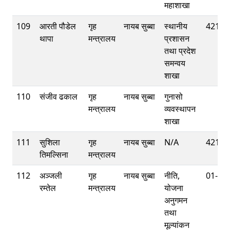
महाशाखा
109
आरती पौडेल
गृह
नायब सुब्बा
स्थानीय
42112
थापा
मन्त्रालय
प्रशासन
तथा प्रदेश
समन्वय
शाखा
110
संजीव ढकाल
गृह
नायब सुब्बा
गुनासो
मन्त्रालय
व्यवस्थापन
शाखा
111
सुशिला
गृह
नायब सुब्बा
N/A
42112
तिमल्सिना
मन्त्रालय
112
अञ्‍जली
गृह
नायब सुब्बा
नीति,
01-42
रम्तेल
मन्त्रालय
योजना
अनुगमन
तथा
मूल्यांकन