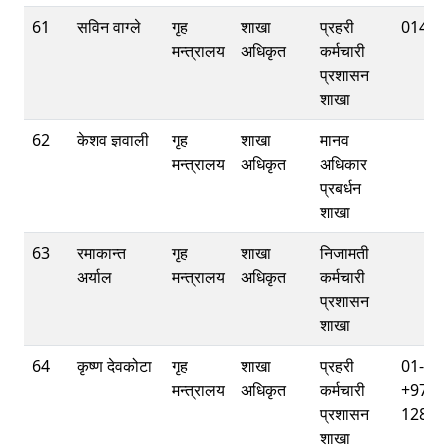
61
सविन वाग्ले
गृह
शाखा
प्रहरी
01421
मन्त्रालय
अधिकृत
कर्मचारी
प्रशासन
शाखा
62
केशव ज्ञवाली
गृह
शाखा
मानव
मन्त्रालय
अधिकृत
अधिकार
प्रबर्धन
शाखा
63
रमाकान्त
गृह
शाखा
निजामती
अर्याल
मन्त्रालय
अधिकृत
कर्मचारी
प्रशासन
शाखा
64
कृष्‍ण देवकोटा
गृह
शाखा
प्रहरी
01-42
मन्त्रालय
अधिकृत
कर्मचारी
+977 
प्रशासन
12840
शाखा