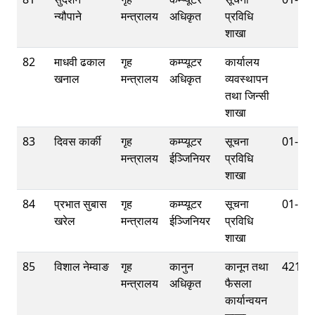
न्यौपाने
मन्त्रालय
अधिकृत
प्रविधि
शाखा
82
माधवी ढकाल
गृह
कम्प्यूटर
कार्यालय
खनाल
मन्त्रालय
अधिकृत
व्यवस्थापन
तथा जिन्सी
शाखा
83
दिवस कार्की
गृह
कम्प्यूटर
सूचना
01-42
मन्त्रालय
ईञ्‍जिनियर
प्रविधि
शाखा
84
प्रभात सुबास
गृह
कम्प्यूटर
सूचना
01-42
खरेल
मन्त्रालय
ईञ्‍जिनियर
प्रविधि
शाखा
85
विशाल नेम्वाङ
गृह
कानुन
कानून तथा
42112
मन्त्रालय
अधिकृत
फैसला
कार्यान्वयन