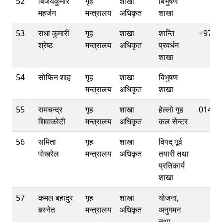
52
बिजयकुमार
गृह
शाखा
बिभुषण
महर्जन
मन्त्रालय
अधिकृत
शाखा
53
राधा कुमारी
गृह
शाखा
शान्ति
+9771
श्रेष्ठ
मन्त्रालय
अधिकृत
प्रवर्धन
शाखा
54
सोफिन शाह
गृह
शाखा
बिभुषण
मन्त्रालय
अधिकृत
शाखा
55
रामचन्द्र
गृह
शाखा
हेल्लो गृह
01445
शिवाकोटी
मन्त्रालय
अधिकृत
कल सेन्टर
56
समिता
गृह
शाखा
विपद् पूर्व
पोखरेल
मन्त्रालय
अधिकृत
तयारी तथा
प्रतिकार्य
शाखा
57
कमल बहादुर
गृह
शाखा
योजना,
बस्‍नेत
मन्त्रालय
अधिकृत
अनुगमन
तथा