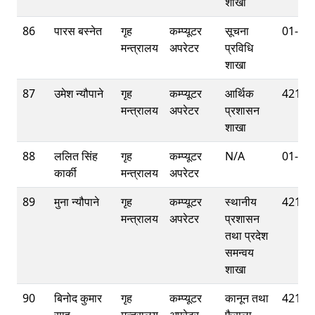
शाखा
86
पारस बस्‍नेत
गृह
कम्प्यूटर
सूचना
01-42
मन्त्रालय
अपरेटर
प्रविधि
शाखा
87
उमेश न्यौपाने
गृह
कम्प्यूटर
आर्थिक
42112
मन्त्रालय
अपरेटर
प्रशासन
शाखा
88
ललित सिंह
गृह
कम्प्यूटर
N/A
01-42
कार्की
मन्त्रालय
अपरेटर
89
मुना न्यौपाने
गृह
कम्प्यूटर
स्थानीय
42112
मन्त्रालय
अपरेटर
प्रशासन
तथा प्रदेश
समन्वय
शाखा
90
बिनोद कुमार
गृह
कम्प्यूटर
कानून तथा
42112