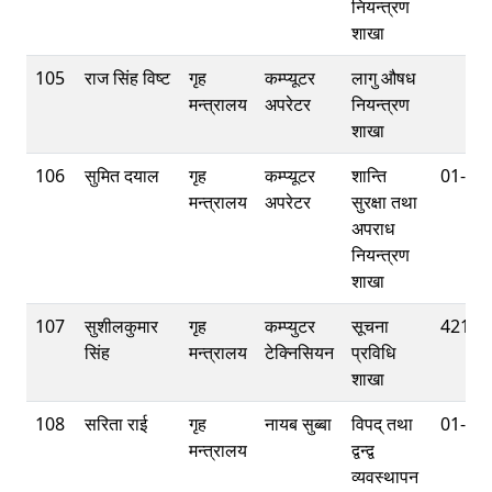
नियन्त्रण
शाखा
105
राज सिंह विष्ट
गृह
कम्प्यूटर
लागु औषध
मन्त्रालय
अपरेटर
नियन्त्रण
शाखा
106
सुमित दयाल
गृह
कम्प्यूटर
शान्ति
01-42
मन्त्रालय
अपरेटर
सुरक्षा तथा
अपराध
नियन्त्रण
शाखा
107
सुशीलकुमार
गृह
कम्प्युटर
सूचना
42112
सिंह
मन्त्रालय
टेक्निसियन
प्रविधि
शाखा
108
सरिता राई
गृह
नायब सुब्बा
विपद् तथा
01-42
मन्त्रालय
द्वन्द्व
व्यवस्थापन