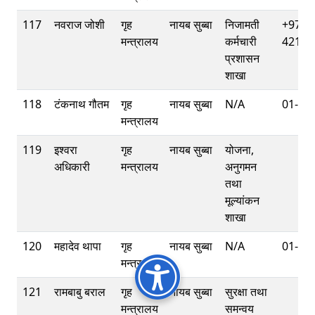
117
नवराज जोशी
गृह
नायब सुब्बा
निजामती
+977-
मन्त्रालय
कर्मचारी
42112
प्रशासन
शाखा
118
टंकनाथ गौतम
गृह
नायब सुब्बा
N/A
01-42
मन्त्रालय
119
इश्‍वरा
गृह
नायब सुब्बा
योजना,
अधिकारी
मन्त्रालय
अनुगमन
तथा
मूल्यांकन
शाखा
120
महादेव थापा
गृह
नायब सुब्बा
N/A
01-42
मन्त्रालय
121
रामबाबु बराल
गृह
नायब सुब्बा
सुरक्षा तथा
मन्त्रालय
समन्वय