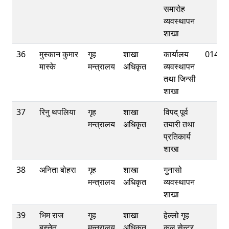
समारोह
व्यवस्थापन
शाखा
36
मुस्कान कुमार
गृह
शाखा
कार्यालय
01421
मास्के
मन्त्रालय
अधिकृत
व्यवस्थापन
तथा जिन्सी
शाखा
37
रिनु थपलिया
गृह
शाखा
विपद् पूर्व
मन्त्रालय
अधिकृत
तयारी तथा
प्रतिकार्य
शाखा
38
अनिता बोहरा
गृह
शाखा
गुनासो
मन्त्रालय
अधिकृत
व्यवस्थापन
शाखा
39
भिम राज
गृह
शाखा
हेल्लो गृह
बस्नेत
मन्त्रालय
अधिकृत
कल सेन्टर