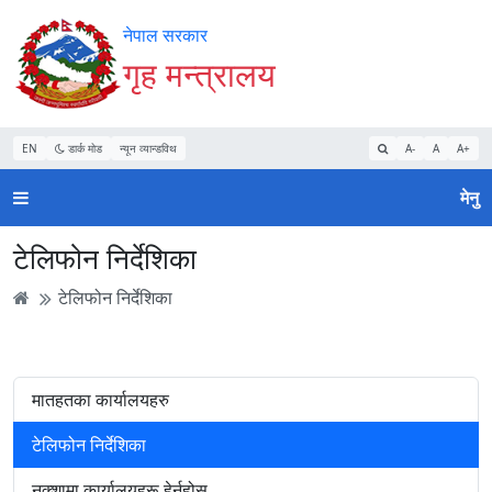
Accessibility
मुख्य
मुख्य
वेबसाइट
नेपाल सरकार
Mode
सामाग्री
नेभिगेसन
खोजमा
गृह मन्त्रालय
सुरु
पढ्नुहाेस्
पढ्नुहाेस्
जानुहोस्
गर्नुहोस्
EN
डार्क मोड
न्यून व्यान्डविथ
A-
A
A+
मेनु
टेलिफोन निर्देशिका
टेलिफोन निर्देशिका
मातहतका कार्यालयहरु
टेलिफोन निर्देशिका
नक्शामा कार्यालयहरू हेर्नुहोस्