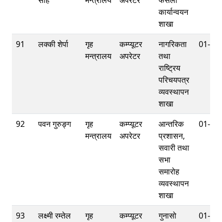
साह
मन्त्रालय
अपरेटर
फैसला
कार्यान्वयन
शाखा
91
लक्की शेर्पा
गृह
कम्प्यूटर
नागरिकता
01-42
मन्त्रालय
अपरेटर
तथा
राष्ट्रिय
परिचयपत्र
व्यवस्थापन
शाखा
92
पवन गुरुङ्ग
गृह
कम्प्यूटर
आन्तरिक
01-42
मन्त्रालय
अपरेटर
प्रशासन,
सवारी तथा
सभा
समारोह
व्यवस्थापन
शाखा
93
लक्ष्मी रम्तेल
गृह
कम्प्यूटर
गुनासो
01-42