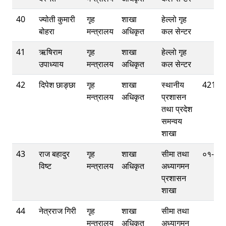
40
ज्योती कुमारी
गृह
शाखा
हेल्लो गृह
बोहरा
मन्त्रालय
अधिकृत
कल सेन्टर
41
ऋषिराम
गृह
शाखा
हेल्लो गृह
उपाध्याय
मन्त्रालय
अधिकृत
कल सेन्टर
42
दिपेश छाङ्छा
गृह
शाखा
स्थानीय
42112
मन्त्रालय
अधिकृत
प्रशासन
तथा प्रदेश
समन्वय
शाखा
43
राज बहादुर
गृह
शाखा
सीमा तथा
०१-४२
विष्‍ट
मन्त्रालय
अधिकृत
अध्यागमन
प्रशासन
शाखा
44
नेत्रराज गिरी
गृह
शाखा
सीमा तथा
मन्त्रालय
अधिकृत
अध्यागमन