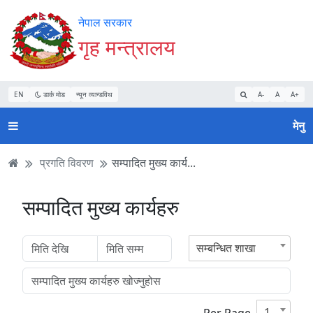
Accessibility
मुख्य
मुख्य
वेबसाइट
नेपाल सरकार
Mode
सामाग्री
नेभिगेसन
खोजमा
गृह मन्त्रालय
सुरु
पढ्नुहाेस्
पढ्नुहाेस्
जानुहोस्
गर्नुहोस्
EN
डार्क मोड
न्यून व्यान्डविथ
A-
A
A+
मेनु
प्रगति विवरण
सम्पादित मुख्य कार्य...
सम्पादित मुख्य कार्यहरु
सम्बन्धित शाखा
10
Per Page