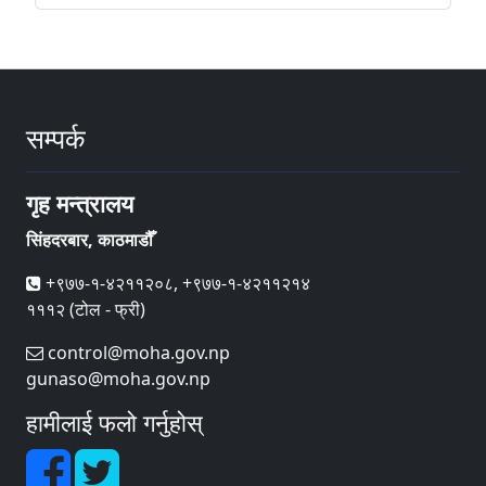
सम्पर्क
गृह मन्त्रालय
सिंहदरबार, काठमाडौँ
+९७७-१-४२११२०८, +९७७-१-४२११२१४
१११२ (टोल - फ्री)
control@moha.gov.np
gunaso@moha.gov.np
हामीलाई फलो गर्नुहोस्