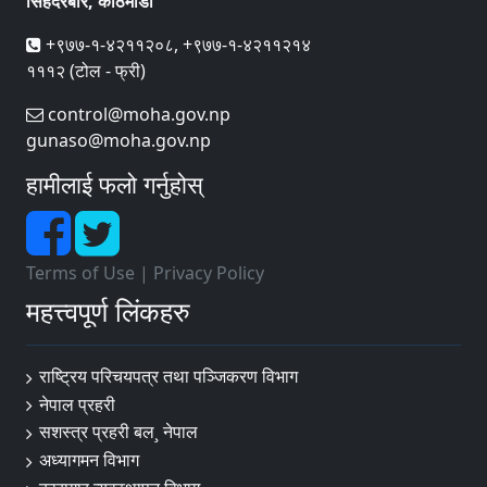
सिंहदरबार, काठमाडौँ
+९७७-१-४२११२०८, +९७७-१-४२११२१४
१११२ (टोल - फ्री)
control@moha.gov.np
gunaso@moha.gov.np
हामीलाई फलो गर्नुहोस्
Terms of Use
|
Privacy Policy
महत्त्वपूर्ण लिंकहरु
राष्ट्रिय परिचयपत्र तथा पञ्‍जिकरण विभाग
नेपाल प्रहरी
सशस्त्र प्रहरी बल¸ नेपाल
अध्यागमन विभाग