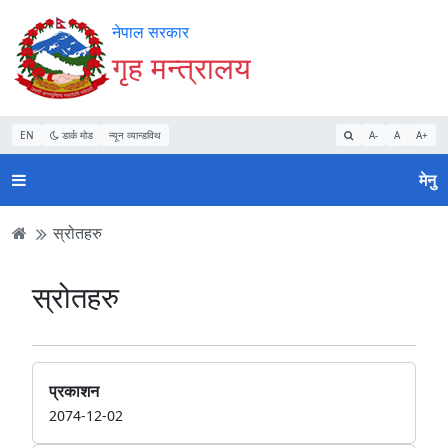
Accessibility
मुख्य
मुख्य
वेबसाइट
नेपाल सरकार
Mode
सामाग्री
नेभिगेसन
खोजमा
गृह मन्त्रालय
सुरु
पढ्नुहाेस्
पढ्नुहाेस्
जानुहोस्
गर्नुहोस्
EN
डार्क मोड
न्यून व्यान्डविथ
A-
A
A+
मेनु
स्रोतहरु
स्रोतहरु
प्रकाशन
2074-12-02