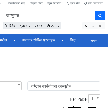
ish
एसिएबिलिटी मोड
स्क्रिन रिडर
न्यून व्यान्डविथ
डार्क मोड
उच्च कन्ट्रास्ट
वेबसाइटमा
सामग्री
खोज्नुहोस
बिहीबार, श्रावण २१, २०८३
२३:५२
A-
A
A+
पोर्टल
बारम्बार सोधिने प्रश्नहरु
बिदा
थप
10
Per Page