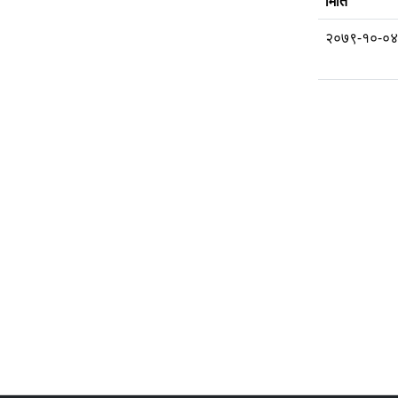
मिति
२०७९-१०-०४