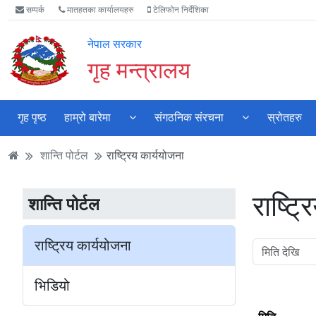
Accessibility
मुख्य
मुख्य
वेबसाइट
सम्पर्क
मातहतका कार्यालयहरु
टेलिफोन निर्देशिका
Mode
सामाग्री
नेभिगेसन
खोजमा
सुरु
पढ्नुहाेस्
पढ्नुहाेस्
जानुहोस्
नेपाल सरकार
गर्नुहोस्
गृह मन्त्रालय
गृह पृष्ठ
हाम्रो बारेमा
संगठनिक संरचना
स्रोतहरु
शान्ति पोर्टल
राष्ट्रिय कार्ययोजना
राष्ट्
शान्ति पोर्टल
राष्ट्रिय कार्ययोजना
भिडियो