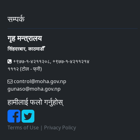
सम्पर्क
गृह मन्त्रालय
सिंहदरबार, काठमाडौँ
+९७७-१-४२११२०८, +९७७-१-४२११२१४
१११२ (टोल - फ्री)
control@moha.gov.np
gunaso@moha.gov.np
हामीलाई फलो गर्नुहोस्
Terms of Use
|
Privacy Policy