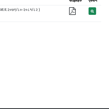
फाईलहरु
एक्सन
जना (आ.व.२०७९/८०-२०८१/८२ )