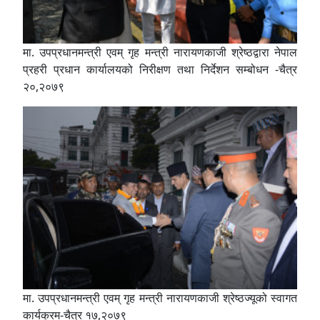
मा. उपप्रधानमन्त्री एवम् गृह मन्त्री नारायणकाजी श्रेष्ठद्वारा नेपाल
प्रहरी प्रधान कार्यालयको निरीक्षण तथा निर्देशन सम्बोधन -चैत्र
२०,२०७९
मा. उपप्रधानमन्त्री एवम् गृह मन्त्री नारायणकाजी श्रेष्ठज्यूको स्वागत
कार्यक्रम-चैत्र १७,२०७९