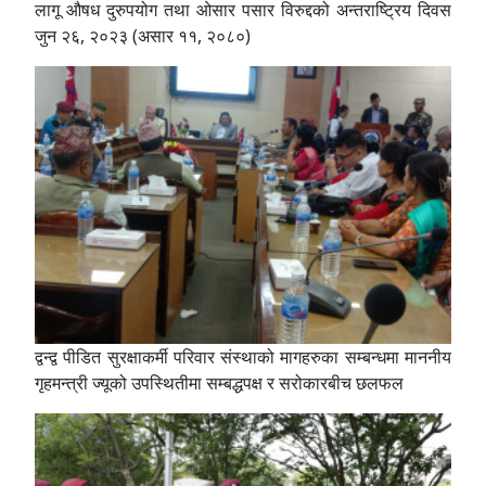
लागू औषध दुरुपयोग तथा ओसार पसार विरुद्दको अन्तराष्ट्रिय दिवस
जुन २६, २०२३ (असार ११, २०८०)
द्वन्द्व पीडित सुरक्षाकर्मी परिवार संस्थाको मागहरुका सम्बन्धमा माननीय
गृहमन्त्री ज्यूको उपस्थितीमा सम्बद्धपक्ष र सरोकारबीच छलफल