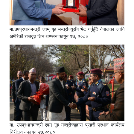
मा.उपप्रधानमन्त्री एवम् गृह मन्त्रीज्यूसँग भेट गर्नुहुँदै नेपालका लागि
अमेरिकी राजदूत डिन थम्प्सन फागुन २७, २०८०
मा. उपप्रधानमन्त्री एवम् गृह मन्त्रीज्यूद्वारा प्रहरी प्रधान कार्यलय
निरीक्षण - फागुन २७,२०८०