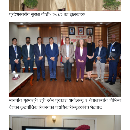
प्रदेशस्तरीय सुरक्षा गोष्ठी- २०८२ का झलकहरु
माननीय गृहमन्त्री श्री ओम प्रकाश अर्यालज्यू र नेपालस्थीत विभिन्न
देशका कूटनीतिक निकायका पदाधिकारीज्यूहरुबिच भेटघाट