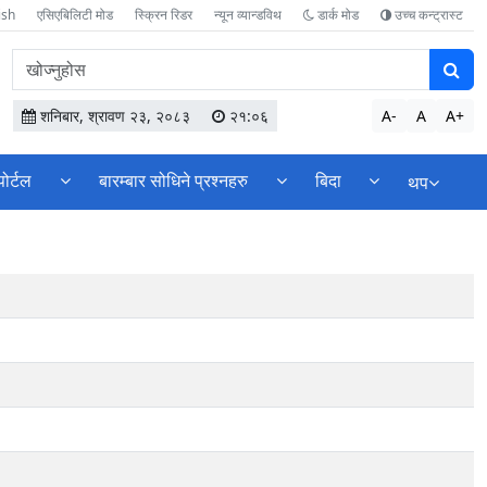
ish
एसिएबिलिटी मोड
स्क्रिन रिडर
न्यून व्यान्डविथ
डार्क मोड
उच्च कन्ट्रास्ट
वेबसाइटमा
सामग्री
खोज्नुहोस
शनिबार, श्रावण २३, २०८३
२१:०६
A-
A
A+
पोर्टल
बारम्बार सोधिने प्रश्नहरु
बिदा
थप