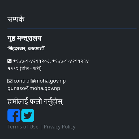
सम्पर्क
गृह मन्त्रालय
सिंहदरबार, काठमाडौँ
+९७७-१-४२११२०८, +९७७-१-४२११२१४
१११२ (टोल - फ्री)
control@moha.gov.np
gunaso@moha.gov.np
हामीलाई फलो गर्नुहोस्
Terms of Use
|
Privacy Policy