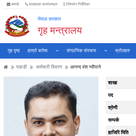
Accessibility
मुख्य
मुख्य
वेबसाइट
सम्पर्क
मातहतका कार्यालयहरु
टेलिफोन निर्देशिका
Mode
सामाग्री
नेभिगेसन
खोजमा
सुरु
पढ्नुहाेस्
पढ्नुहाेस्
जानुहोस्
नेपाल सरकार
गर्नुहोस्
गृह मन्त्रालय
गृह पृष्ठ
हाम्रो बारेमा
संगठनिक संरचना
स्रोतहरु
पछाडी
कर्मचारी विवरण
आनन्द वंश न्यौपाने
शाखा
पद
श्रेणी
सम्पर्क
हाजिरि मिति