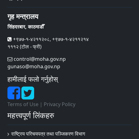
गृह मन्त्रालय
सिंहदरबार, काठमाडौँ
+९७७-१-४२११२०८, +९७७-१-४२११२१४
१११२ (टोल - फ्री)
control@moha.gov.np
gunaso@moha.gov.np
हामीलाई फलो गर्नुहोस्
Terms of Use
|
Privacy Policy
महत्त्वपूर्ण लिंकहरु
राष्ट्रिय परिचयपत्र तथा पञ्‍जिकरण विभाग