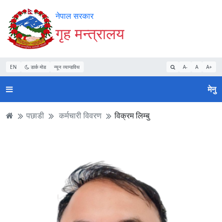
Accessibility
मुख्य
मुख्य
वेबसाइट
नेपाल सरकार
Mode
सामाग्री
नेभिगेसन
खोजमा
गृह मन्त्रालय
सुरु
पढ्नुहाेस्
पढ्नुहाेस्
जानुहोस्
गर्नुहोस्
EN
डार्क मोड
न्यून व्यान्डविथ
A-
A
A+
मेनु
पछाडी
कर्मचारी विवरण
विक्रम लिम्बु