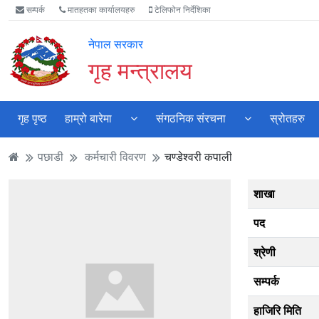
Accessibility
मुख्य
मुख्य
वेबसाइट
सम्पर्क
मातहतका कार्यालयहरु
टेलिफोन निर्देशिका
Mode
सामाग्री
नेभिगेसन
खोजमा
सुरु
पढ्नुहाेस्
पढ्नुहाेस्
जानुहोस्
नेपाल सरकार
गर्नुहोस्
गृह मन्त्रालय
गृह पृष्ठ
हाम्रो बारेमा
संगठनिक संरचना
स्रोतहरु
पछाडी
कर्मचारी विवरण
चण्डेश्वरी कपाली
शाखा
पद
श्रेणी
सम्पर्क
हाजिरि मिति