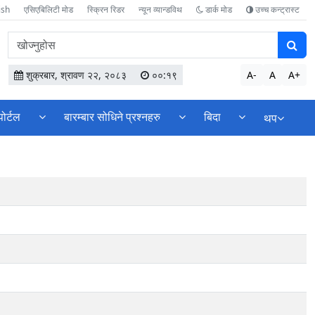
ish
एसिएबिलिटी मोड
स्क्रिन रिडर
न्यून व्यान्डविथ
डार्क मोड
उच्च कन्ट्रास्ट
वेबसाइटमा
सामग्री
खोज्नुहोस
शुक्रबार, श्रावण २२, २०८३
००:१९
A-
A
A+
पोर्टल
बारम्बार सोधिने प्रश्नहरु
बिदा
थप