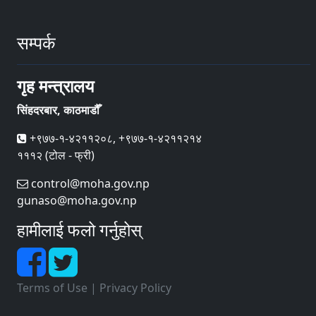
सम्पर्क
गृह मन्त्रालय
सिंहदरबार, काठमाडौँ
+९७७-१-४२११२०८, +९७७-१-४२११२१४
१११२ (टोल - फ्री)
control@moha.gov.np
gunaso@moha.gov.np
हामीलाई फलो गर्नुहोस्
Terms of Use
|
Privacy Policy