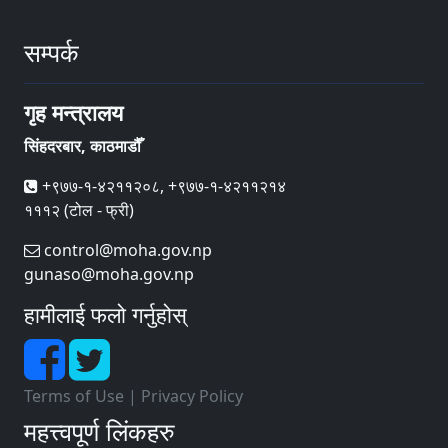
सम्पर्क
गृह मन्त्रालय
सिंहदरबार, काठमाडौँ
+९७७-१-४२११२०८, +९७७-१-४२११२१४
१११२ (टोल - फ्री)
control@moha.gov.np
gunaso@moha.gov.np
हामीलाई फलो गर्नुहोस्
Terms of Use
|
Privacy Policy
महत्त्वपूर्ण लिंकहरु