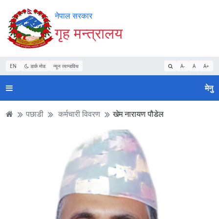
Accessibility
मुख्य
मुख्य
वेबसाइट
नेपाल सरकार
Mode
सामाग्री
नेभिगेसन
खोजमा
गृह मन्त्रालय
सुरु
पढ्नुहाेस्
पढ्नुहाेस्
जानुहोस्
गर्नुहोस्
EN
डार्क मोड
न्यून व्यान्डविथ
A-
A
A+
मेनु
पछाडी
कर्मचारी विवरण
खेम नारायण पौडेल