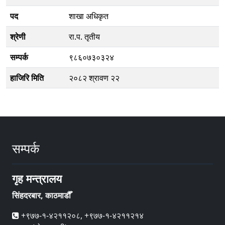
पद
शाखा अधिकृत
श्रेणी
रा.प. तृतीय
सम्पर्क
९८६०७३०३२४
हाजिरि मिति
२०८२ श्रावण २२
सम्पर्क
गृह मन्त्रालय
सिंहदरबार, काठमाडौँ
+९७७-१-४२११२०८, +९७७-१-४२११२१४