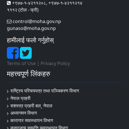
+९७७-१-४२११२०८, +९७७-१-४२११२१४
१११२ (टोल - फ्री)
control@moha.gov.np
gunaso@moha.gov.np
हामीलाई फलो गर्नुहोस्
Terms of Use
|
Privacy Policy
महत्त्वपूर्ण लिंकहरु
राष्ट्रिय परिचयपत्र तथा पञ्‍जिकरण विभाग
नेपाल प्रहरी
सशस्त्र प्रहरी बल¸ नेपाल
अध्यागमन विभाग
कारागार व्यवस्थापन विभाग
कसूरजन्य सम्पत्ति व्यवस्थापन विभाग