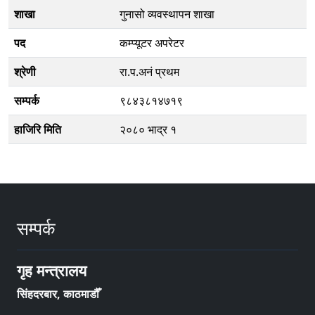
शाखा
गुनासो व्यवस्थापन शाखा
पद
कम्प्यूटर अपरेटर
श्रेणी
रा.प.अनं प्रथम
सम्पर्क
९८४३८१४७१९
हाजिरि मिति
२०८० भाद्र १
सम्पर्क
गृह मन्त्रालय
सिंहदरबार, काठमाडौँ