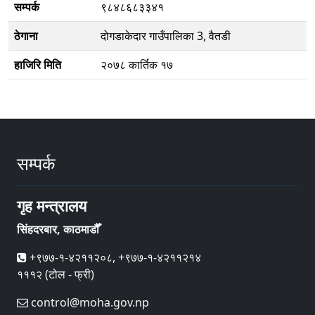
सम्पर्क
९८४८६८३३४१
ठेगाना
दोगडाकेदार गाउँपालिका 3, वैतडी
हाजिरि मिति
२०७८ कार्तिक १७
सम्पर्क
गृह मन्त्रालय
सिंहदरबार, काठमाडौँ
+९७७-१-४२११२०८, +९७७-१-४२११२१४
१११२ (टोल - फ्री)
control@moha.gov.np