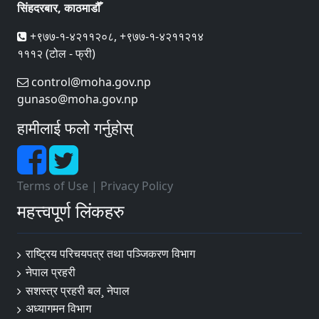
सिंहदरबार, काठमाडौँ
+९७७-१-४२११२०८, +९७७-१-४२११२१४
१११२ (टोल - फ्री)
control@moha.gov.np
gunaso@moha.gov.np
हामीलाई फलो गर्नुहोस्
Terms of Use
|
Privacy Policy
महत्त्वपूर्ण लिंकहरु
राष्ट्रिय परिचयपत्र तथा पञ्‍जिकरण विभाग
नेपाल प्रहरी
सशस्त्र प्रहरी बल¸ नेपाल
अध्यागमन विभाग