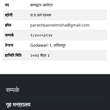
पद
कम्प्यूटर अपरेटर
श्रेणी
रा.प.अनं प्रथम
इमेल
parashbasnetmoha@gmail.com
सम्पर्क
९८४००५३९२४
ठेगाना
Godawari 1, ललितपुर
हाजिरि मिति
२०७३ चैत्र ३
सम्पर्क
गृह मन्त्रालय