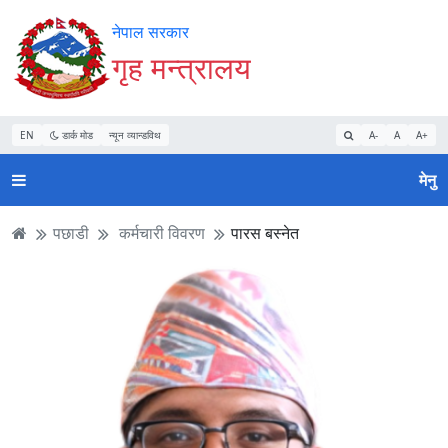
Accessibility
मुख्य
मुख्य
वेबसाइट
नेपाल सरकार
Mode
सामाग्री
नेभिगेसन
खोजमा
गृह मन्त्रालय
सुरु
पढ्नुहाेस्
पढ्नुहाेस्
जानुहोस्
गर्नुहोस्
EN
डार्क मोड
न्यून व्यान्डविथ
A-
A
A+
मेनु
पछाडी
कर्मचारी विवरण
पारस बस्‍नेत