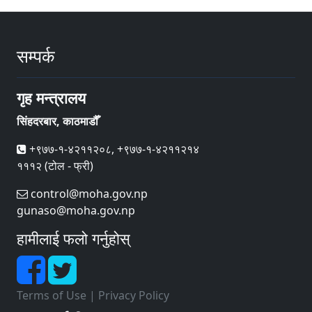
सम्पर्क
गृह मन्त्रालय
सिंहदरबार, काठमाडौँ
+९७७-१-४२११२०८, +९७७-१-४२११२१४
१११२ (टोल - फ्री)
control@moha.gov.np
gunaso@moha.gov.np
हामीलाई फलो गर्नुहोस्
Terms of Use
|
Privacy Policy