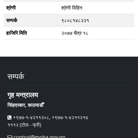
श्रेणी
श्रेणी विहिन
सम्पर्क
९८०८१४८२२१
हाजिरि मिति
२०७७ चैत्र १८
सम्पर्क
गृह मन्त्रालय
सिंहदरबार, काठमाडौँ
+९७७-१-४२११२०८, +९७७-१-४२११२१४
१११२ (टोल - फ्री)
control@moha.gov.np