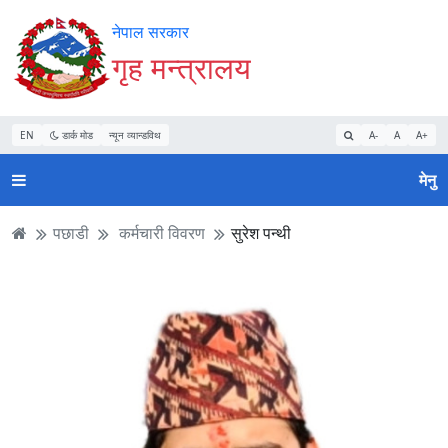
Accessibility
मुख्य
मुख्य
वेबसाइट
नेपाल सरकार
Mode
सामाग्री
नेभिगेसन
खोजमा
गृह मन्त्रालय
सुरु
पढ्नुहाेस्
पढ्नुहाेस्
जानुहोस्
गर्नुहोस्
EN
डार्क मोड
न्यून व्यान्डविथ
A-
A
A+
मेनु
पछाडी
कर्मचारी विवरण
सुरेश पन्थी