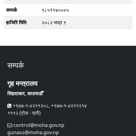
सम्पर्क
९८५११४०००५
हाजिरि मिति
२०८२ भाद्र ९
सम्पर्क
गृह मन्त्रालय
सिंहदरबार, काठमाडौँ
+९७७-१-४२११२०८, +९७७-१-४२११२१४
१११२ (टोल - फ्री)
control@moha.gov.np
gunaso@moha.gov.np