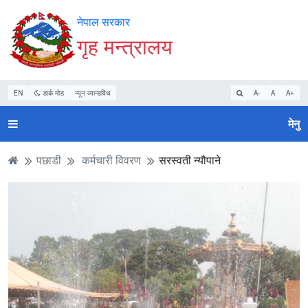
Accessibility
मुख्य
मुख्य
वेबसाइट
नेपाल सरकार
Mode
सामाग्री
नेभिगेसन
खोजमा
गृह मन्त्रालय
सुरु
पढ्नुहाेस्
पढ्नुहाेस्
जानुहोस्
गर्नुहोस्
EN
डार्क मोड
न्यून व्यान्डविथ
A-
A
A+
मेनु
पछाडी
कर्मचारी विवरण
सरस्वती न्यौपाने