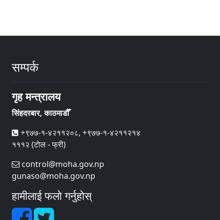
सम्पर्क
गृह मन्त्रालय
सिंहदरबार, काठमाडौँ
+९७७-१-४२११२०८, +९७७-१-४२११२१४
१११२ (टोल - फ्री)
control@moha.gov.np
gunaso@moha.gov.np
हामीलाई फलो गर्नुहोस्