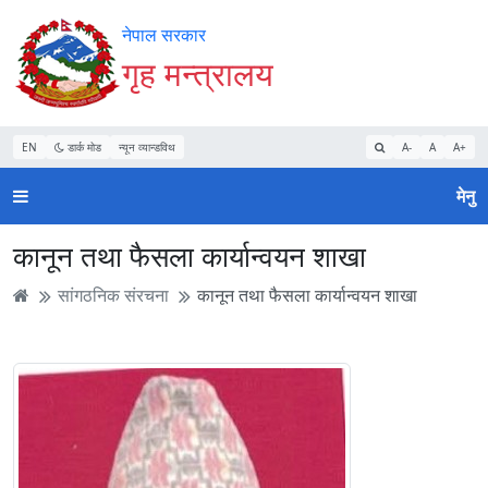
Accessibility
मुख्य
मुख्य
वेबसाइट
नेपाल सरकार
Mode
सामाग्री
नेभिगेसन
खोजमा
गृह मन्त्रालय
सुरु
पढ्नुहाेस्
पढ्नुहाेस्
जानुहोस्
गर्नुहोस्
EN
डार्क मोड
न्यून व्यान्डविथ
A-
A
A+
मेनु
कानून तथा फैसला कार्यान्वयन शाखा
सांगठनिक संरचना
कानून तथा फैसला कार्यान्वयन शाखा