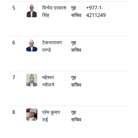
5
विनोद प्रकाश
गृह
+977-1-
सिंह
सचिव
4211249
6
टेकनारायण
गृह
पाण्डे
सचिव
7
महेश्‍वर
गृह
न्यौपाने
सचिव
8
प्रेम कुमार
गृह
राई
सचिव