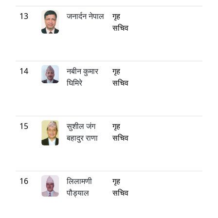
13
जनार्दन नेपाल
गृह
सचिव
14
नबीन कुमार
गृह
घिमिरे
सचिव
15
सुशील जंग
गृह
बहादुर राणा
सचिव
16
लिलामणी
गृह
पौड्याल
सचिव