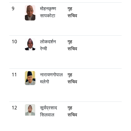
9
मोहनकृष्ण
गृह
सापकोटा
सचिव
10
लोकदर्शन
गृह
रेग्मी
सचिव
11
नारायणगोपाल
गृह
मलेगो
सचिव
12
सूर्यप्रसाद
गृह
सिलवाल
सचिव