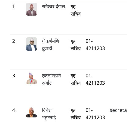
1
रामेश्‍वर दंगाल
गृह
सचिव
2
गोकर्णमणि
गृह
01-
दुवाडी
सचिव
4211203
3
एकनारायण
गृह
01-
अर्याल
सचिव
4211203
4
दिनेश
गृह
01-
secretary@
भट्टराई
सचिव
4211203