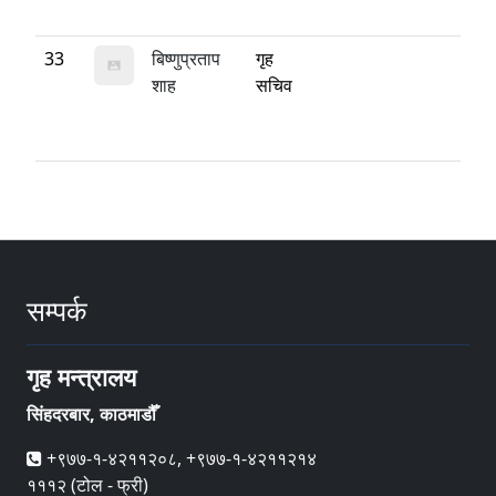
33
बिष्णुप्रताप
गृह
शाह
सचिव
सम्पर्क
गृह मन्त्रालय
सिंहदरबार, काठमाडौँ
+९७७-१-४२११२०८, +९७७-१-४२११२१४
१११२ (टोल - फ्री)