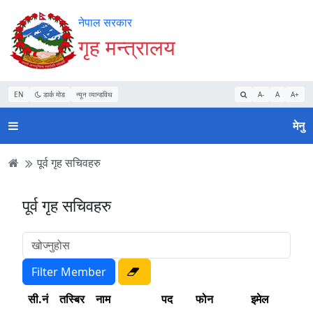
Accessibility
मुख्य
मुख्य
वेबसाइट
नेपाल सरकार
Mode
सामाग्री
नेभिगेसन
खोजमा
गृह मन्त्रालय
सुरु
पढ्नुहाेस्
पढ्नुहाेस्
जानुहोस्
गर्नुहोस्
EN
डार्क मोड
न्यून व्यान्डविथ
A-
A
A+
मेनु
पूर्व गृह सचिवहरु
पूर्व गृह सचिवहरु
सी.नं
तस्बिर
नाम
पद
फोन
इमेल