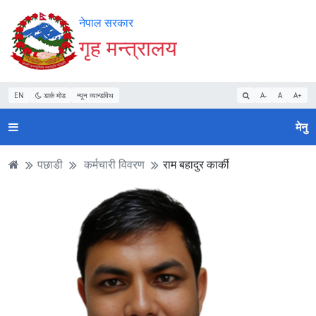
Accessibility
मुख्य
मुख्य
वेबसाइट
नेपाल सरकार
Mode
सामाग्री
नेभिगेसन
खोजमा
गृह मन्त्रालय
सुरु
पढ्नुहाेस्
पढ्नुहाेस्
जानुहोस्
गर्नुहोस्
EN
डार्क मोड
न्यून व्यान्डविथ
A-
A
A+
मेनु
पछाडी
कर्मचारी विवरण
राम बहादुर कार्की