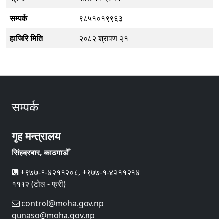
सम्पर्क
९८५१०१९९६३
हाजिरि मिति
२०८२ श्रावण २१
सम्पर्क
गृह मन्त्रालय
सिंहदरबार, काठमाडौँ
+९७७-१-४२११२०८, +९७७-१-४२११२१४
१११२ (टोल - फ्री)
control@moha.gov.np
gunaso@moha.gov.np