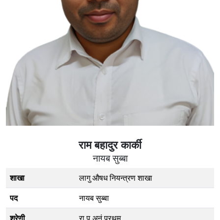
राम बहादुर कार्की
नायब सुब्बा
शाखा
लागु औषध नियन्त्रण शाखा
पद
नायब सुब्बा
श्रेणी
रा.प.अनं प्रथम