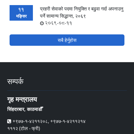
प्रहरी सेवाको पदमा नियुक्ति र बढुवा गर्दा अपनाउनु
11
पर्ने सामान्य सिद्धान्त, २०६९
मङ्सिर
2069-08-11
सबै हेर्नुहोस
सम्पर्क
गृह मन्त्रालय
सिंहदरबार, काठमाडौँ
+९७७-१-४२११२०८, +९७७-१-४२११२१४
१११२ (टोल - फ्री)