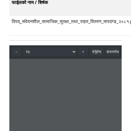
फाईलको नाम / शिर्षक
विपद्_संवेदनशील_सामाजिक_सुरक्षा_तथा_राहत_वितरण_मापदण्ड_२०८१