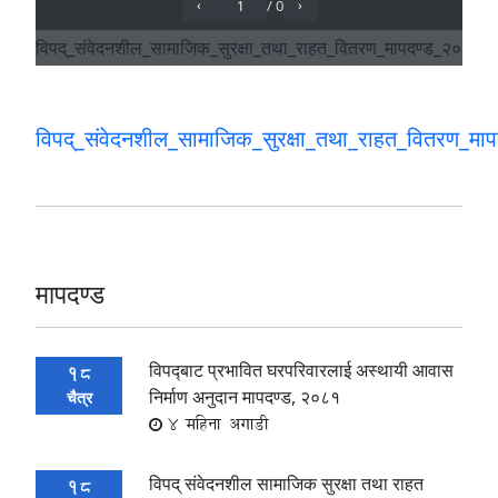
विपद्_संवेदनशील_सामाजिक_सुरक्षा_तथा_राहत_वितरण_म
मापदण्ड
विपद्‍बाट प्रभावित घरपरिवारलाई अस्थायी आवास
18
निर्माण अनुदान मापदण्ड, २०८१
चैत्र
4 महिना अगाडी
विपद् संवेदनशील सामाजिक सुरक्षा तथा राहत
18