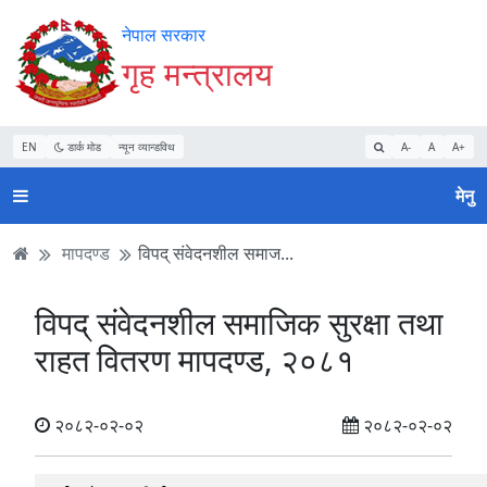
Accessibility
मुख्य
मुख्य
वेबसाइट
नेपाल सरकार
Mode
सामाग्री
नेभिगेसन
खोजमा
गृह मन्त्रालय
सुरु
पढ्नुहाेस्
पढ्नुहाेस्
जानुहोस्
गर्नुहोस्
EN
डार्क मोड
न्यून व्यान्डविथ
A-
A
A+
मेनु
मापदण्ड
विपद् संवेदनशील समाज...
विपद् संवेदनशील समाजिक सुरक्षा तथा
राहत वितरण मापदण्ड, २०८१
२०८२-०२-०२
२०८२-०२-०२