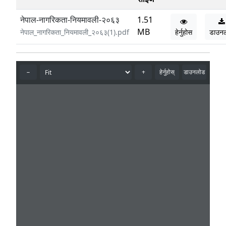
नेपाल-नागरिकता-नियमावली-२०६३
1.51
MB
नेपाल_नागरिकता_नियमावली_२०६३(1).pdf
हेर्नुहोस
डाउन