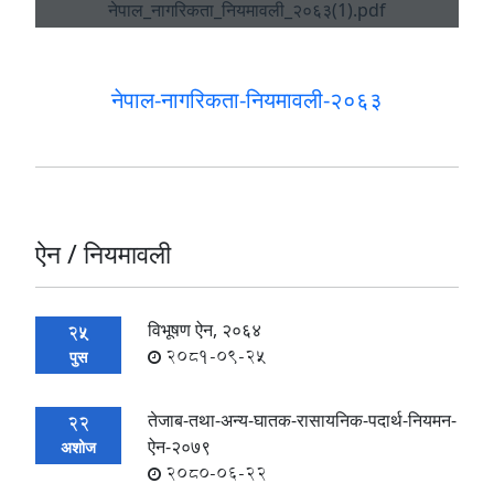
नेपाल-नागरिकता-नियमावली-२०६३
ऐन / नियमावली
विभूषण ऐन, २०६४
25
2081-09-25
पुस
तेजाब-तथा-अन्य-घातक-रासायनिक-पदार्थ-नियमन-
22
ऐन-२०७९
अशोज
2080-06-22