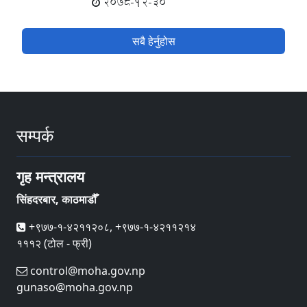
2078-12-30
सबै हेर्नुहोस
सम्पर्क
गृह मन्त्रालय
सिंहदरबार, काठमाडौँ
+९७७-१-४२११२०८, +९७७-१-४२११२१४
१११२ (टोल - फ्री)
control@moha.gov.np
gunaso@moha.gov.np