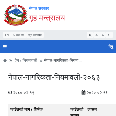
Accessibility
मुख्य
मुख्य
वेबसाइट
नेपाल सरकार
Mode
सामाग्री
नेभिगेसन
खोजमा
गृह मन्त्रालय
सुरु
पढ्नुहाेस्
पढ्नुहाेस्
जानुहोस्
गर्नुहोस्
EN
डार्क मोड
न्यून व्यान्डविथ
A-
A
A+
मेनु
ऐन / नियमावली
नेपाल-नागरिकता-नियमा...
नेपाल-नागरिकता-नियमावली-२०६३
२०८०-०२-१९
२०८०-०२-१९
फाईलको नाम / शिर्षक
फाईलको
एक्सन
साइज