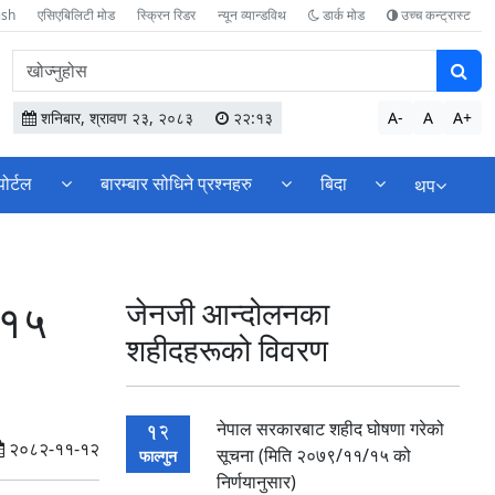
ish
एसिएबिलिटी मोड
स्क्रिन रिडर
न्यून व्यान्डविथ
डार्क मोड
उच्च कन्ट्रास्ट
वेबसाइटमा
सामग्री
खोज्नुहोस
शनिबार, श्रावण २३, २०८३
२२:१३
A-
A
A+
पोर्टल
बारम्बार सोधिने प्रश्नहरु
बिदा
थप
/१५
जेनजी आन्दोलनका
शहीदहरूको विवरण
नेपाल सरकारबाट शहीद घोषणा गरेको
12
२०८२-११-१२
सूचना (मिति २०७९/११/१५ को
फाल्गुन
निर्णयानुसार)