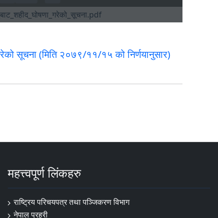
ेको सूचना (मिति २०७९/११/१५ को निर्णयानुसार)
महत्त्वपूर्ण लिंकहरु
राष्ट्रिय परिचयपत्र तथा पञ्‍जिकरण विभाग
नेपाल प्रहरी