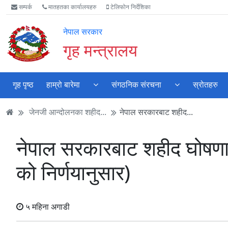
Accessibility
मुख्य
मुख्य
वेबसाइट
सम्पर्क
मातहतका कार्यालयहरु
टेलिफोन निर्देशिका
Mode
सामाग्री
नेभिगेसन
खोजमा
सुरु
पढ्नुहाेस्
पढ्नुहाेस्
जानुहोस्
नेपाल सरकार
गर्नुहोस्
गृह मन्त्रालय
गृह पृष्ठ
हाम्रो बारेमा
संगठनिक संरचना
स्रोतहरु
जेनजी आन्दोलनका शहीद...
नेपाल सरकारबाट शहीद...
नेपाल सरकारबाट शहीद घोषण
को निर्णयानुसार)
५ महिना अगाडी