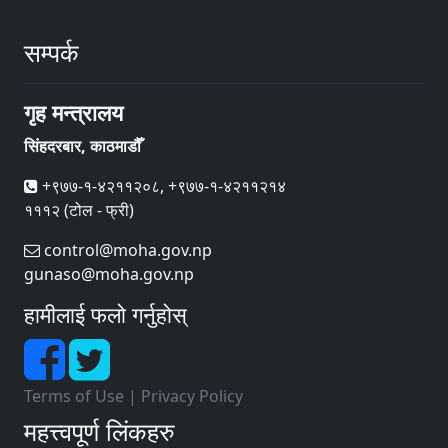
सम्पर्क
गृह मन्त्रालय
सिंहदरबार, काठमाडौँ
+९७७-१-४२११२०८, +९७७-१-४२११२१४
१११२ (टोल - फ्री)
control@moha.gov.np
gunaso@moha.gov.np
हामीलाई फलो गर्नुहोस्
Terms of Use
|
Privacy Policy
महत्त्वपूर्ण लिंकहरु