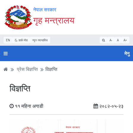
Accessibility
मुख्य
मुख्य
वेबसाइट
नेपाल सरकार
Mode
सामाग्री
नेभिगेसन
खोजमा
गृह मन्त्रालय
सुरु
पढ्नुहाेस्
पढ्नुहाेस्
जानुहोस्
गर्नुहोस्
EN
डार्क मोड
न्यून व्यान्डविथ
A-
A
A+
मेनु
प्रेस बिज्ञप्ति
विज्ञप्ति
विज्ञप्ति
११ महिना अगाडी
२०८२-०५-२३