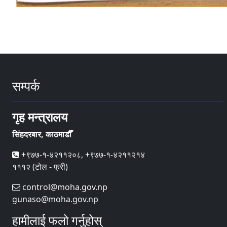
सम्पर्क
गृह मन्त्रालय
सिंहदरबार, काठमाडौँ
+९७७-१-४२११२०८, +९७७-१-४२११२१४
१११२ (टोल - फ्री)
control@moha.gov.np
gunaso@moha.gov.np
हामीलाई फलो गर्नुहोस्