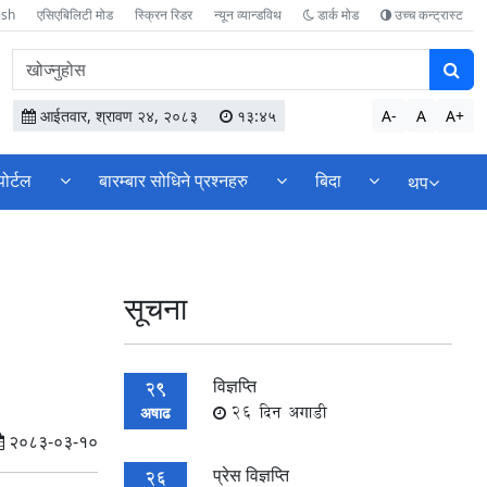
ish
एसिएबिलिटी मोड
स्क्रिन रिडर
न्यून व्यान्डविथ
डार्क मोड
उच्च कन्ट्रास्ट
वेबसाइटमा
सामग्री
खोज्नुहोस
आईतवार, श्रावण २४, २०८३
१३:४५
A-
A
A+
पोर्टल
बारम्बार सोधिने प्रश्नहरु
बिदा
थप
सूचना
विज्ञप्ति
29
26 दिन अगाडी
अषाढ
२०८३-०३-१०
प्रेस विज्ञप्ति
26