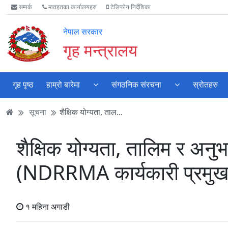
Accessibility
मुख्य
मुख्य
वेबसाइट
सम्पर्क
मातहतका कार्यालयहरु
टेलिफोन निर्देशिका
Mode
सामाग्री
नेभिगेसन
खोजमा
सुरु
पढ्नुहाेस्
पढ्नुहाेस्
जानुहोस्
नेपाल सरकार
गर्नुहोस्
गृह मन्त्रालय
गृह पृष्ठ
हाम्रो बारेमा
संगठनिक संरचना
स्रोतहरु
सूचना
शैक्षिक योग्यता, ताल...
शैक्षिक योग्यता, तालिम र अनु
(NDRRMA कार्यकारी प्रमुखक
१ महिना अगाडी