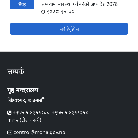
सम्बन्धमा व्यवस्था गर्न बनेको अध्यादेश 2078
चैत्र
2078-12-30
सबै हेर्नुहोस
सम्पर्क
गृह मन्त्रालय
सिंहदरबार, काठमाडौँ
+९७७-१-४२११२०८, +९७७-१-४२११२१४
१११२ (टोल - फ्री)
control@moha.gov.np