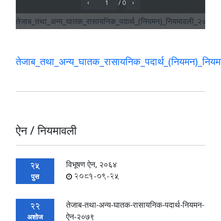
तेजाब_तथा_अन्य_घातक_रासायनिक_पदार्थ_(नियमन)_निय
ऐन / नियमावली
विभूषण ऐन, २०६४
25
2081-09-25
पुस
तेजाब-तथा-अन्य-घातक-रासायनिक-पदार्थ-नियमन-
22
ऐन-२०७९
अशोज