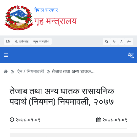
Accessibility
मुख्य
मुख्य
वेबसाइट
नेपाल सरकार
Mode
सामाग्री
नेभिगेसन
खोजमा
गृह मन्त्रालय
सुरु
पढ्नुहाेस्
पढ्नुहाेस्
जानुहोस्
गर्नुहोस्
EN
डार्क मोड
न्यून व्यान्डविथ
A-
A
A+
मेनु
ऐन / नियमावली
तेजाब तथा अन्य घातक...
तेजाब तथा अन्य घातक रासायनिक
पदार्थ (नियमन) नियमावली, २०७७
२०७८-०१-०९
२०७८-०१-०९