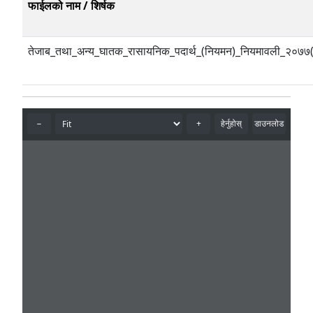
फाईलको नाम / शिर्षक
तेजाब_तथा_अन्य_घातक_रासायनिक_पदार्थ_(नियमन)_नियमावली_२०७७